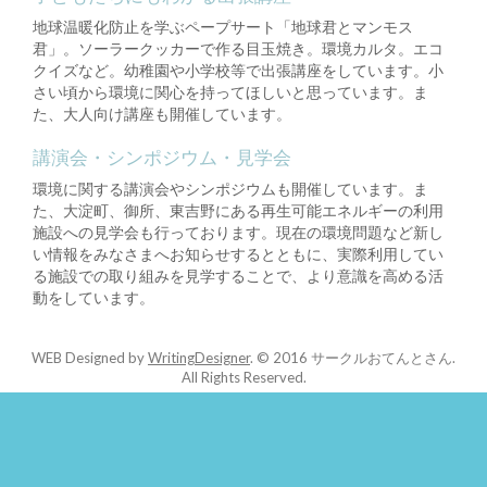
地球温暖化防止を学ぶペープサート「地球君とマンモス
君」。ソーラークッカーで作る目玉焼き。環境カルタ。エコ
クイズなど。幼稚園や小学校等で出張講座をしています。小
さい頃から環境に関心を持ってほしいと思っています。ま
た、大人向け講座も開催しています。
講演会・シンポジウム・見学会
環境に関する講演会やシンポジウムも開催しています。ま
た、大淀町、御所、東吉野にある再生可能エネルギーの利用
施設への見学会も行っております。現在の環境問題など新し
い情報をみなさまへお知らせするとともに、実際利用してい
る施設での取り組みを見学することで、より意識を高める活
動をしています。
WEB Designed by
WritingDesigner
.
© 2016 サークルおてんとさん.
All Rights Reserved.