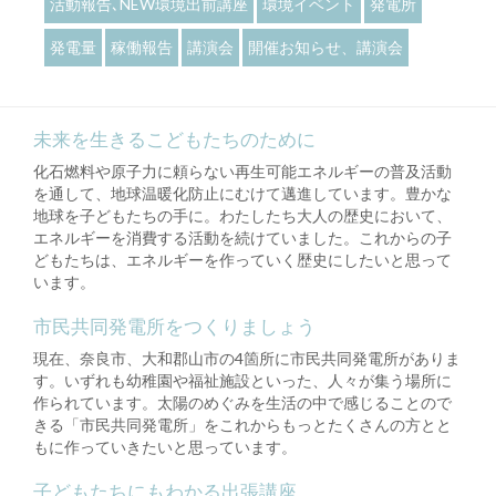
活動報告､NEW環境出前講座
環境イベント
発電所
発電量
稼働報告
講演会
開催お知らせ、講演会
未来を生きるこどもたちのために
化石燃料や原子力に頼らない再生可能エネルギーの普及活動
を通して、地球温暖化防止にむけて邁進しています。豊かな
地球を子どもたちの手に。わたしたち大人の歴史において、
エネルギーを消費する活動を続けていました。これからの子
どもたちは、エネルギーを作っていく歴史にしたいと思って
います。
市民共同発電所をつくりましょう
現在、奈良市、大和郡山市の4箇所に市民共同発電所がありま
す。いずれも幼稚園や福祉施設といった、人々が集う場所に
作られています。太陽のめぐみを生活の中で感じることので
きる「市民共同発電所」をこれからもっとたくさんの方とと
もに作っていきたいと思っています。
子どもたちにもわかる出張講座