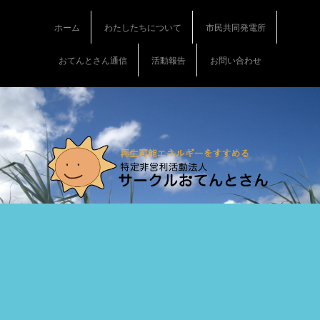
S
k
ホーム
わたしたちについて
市民共同発電所
i
p
おてんとさん通信
活動報告
お問い合わせ
t
o
c
o
n
t
e
n
t