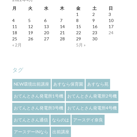
月
火
水
木
金
土
日
1
2
3
4
5
6
7
8
9
10
11
12
13
14
15
16
17
18
19
20
21
22
23
24
25
26
27
28
29
30
« 2月
5月 »
タグ
NEW環境出前講座
あすなら保育園
あすなら苑
おてんとさん発電所1号機
おてんとさん発電所2号機
おてんとさん発電所3号機
おてんとさん発電所4号機
おてんとさん通信
ならのは
アースデイ奈良
アースデーINなら
出前講座