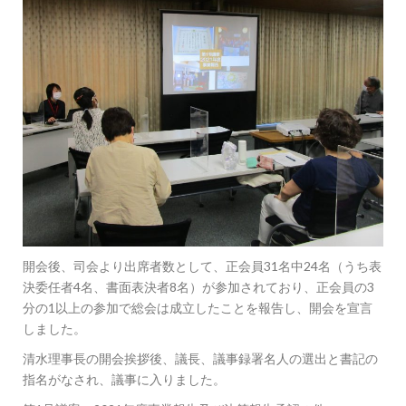
開会後、司会より出席者数として、正会員31名中24名（うち表
決委任者4名、書面表決者8名）が参加されており、正会員の3
分の1以上の参加で総会は成立したことを報告し、開会を宣言
しました。
清水理事長の開会挨拶後、議長、議事録署名人の選出と書記の
指名がなされ、議事に入りました。