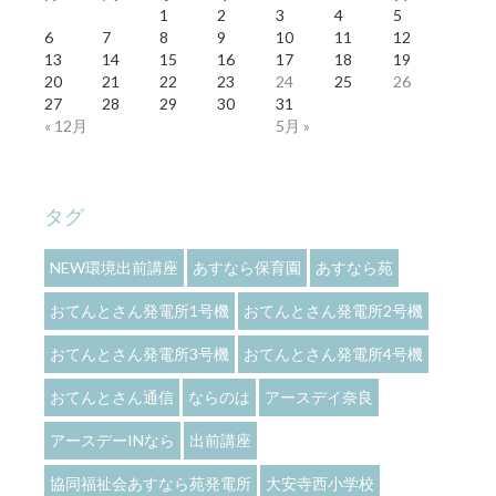
1
2
3
4
5
6
7
8
9
10
11
12
13
14
15
16
17
18
19
20
21
22
23
24
25
26
27
28
29
30
31
« 12月
5月 »
タグ
NEW環境出前講座
あすなら保育園
あすなら苑
おてんとさん発電所1号機
おてんとさん発電所2号機
おてんとさん発電所3号機
おてんとさん発電所4号機
おてんとさん通信
ならのは
アースデイ奈良
アースデーINなら
出前講座
協同福祉会あすなら苑発電所
大安寺西小学校