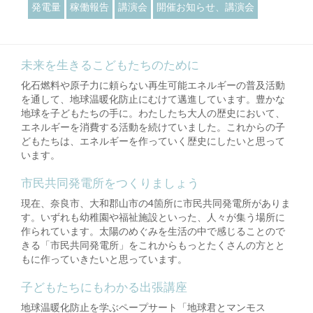
発電量
稼働報告
講演会
開催お知らせ、講演会
未来を生きるこどもたちのために
化石燃料や原子力に頼らない再生可能エネルギーの普及活動
を通して、地球温暖化防止にむけて邁進しています。豊かな
地球を子どもたちの手に。わたしたち大人の歴史において、
エネルギーを消費する活動を続けていました。これからの子
どもたちは、エネルギーを作っていく歴史にしたいと思って
います。
市民共同発電所をつくりましょう
現在、奈良市、大和郡山市の4箇所に市民共同発電所がありま
す。いずれも幼稚園や福祉施設といった、人々が集う場所に
作られています。太陽のめぐみを生活の中で感じることので
きる「市民共同発電所」をこれからもっとたくさんの方とと
もに作っていきたいと思っています。
子どもたちにもわかる出張講座
地球温暖化防止を学ぶペープサート「地球君とマンモス