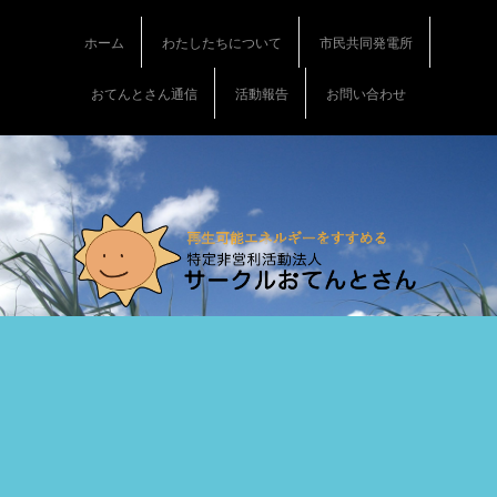
S
k
ホーム
わたしたちについて
市民共同発電所
i
p
おてんとさん通信
活動報告
お問い合わせ
t
o
c
o
n
t
e
n
t