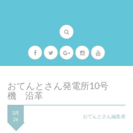
おてんとさん発電所10号
機 沿革
3月
おてんとさん編集者
26