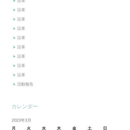
沿革
沿革
沿革
沿革
沿革
沿革
沿革
沿革
沿革
活動報告
カレンダー
2023年3月
月
火
水
木
金
土
日