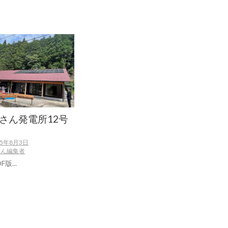
さん発電所12号
25年8月3日
さん編集者
版...