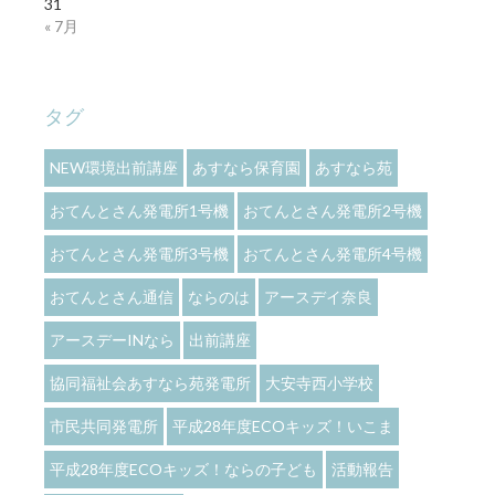
31
« 7月
タグ
NEW環境出前講座
あすなら保育園
あすなら苑
おてんとさん発電所1号機
おてんとさん発電所2号機
おてんとさん発電所3号機
おてんとさん発電所4号機
おてんとさん通信
ならのは
アースデイ奈良
アースデーINなら
出前講座
協同福祉会あすなら苑発電所
大安寺西小学校
市民共同発電所
平成28年度ECOキッズ！いこま
平成28年度ECOキッズ！ならの子ども
活動報告