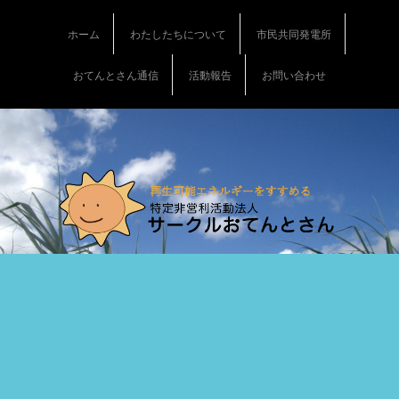
S
k
ホーム
わたしたちについて
市民共同発電所
i
p
おてんとさん通信
活動報告
お問い合わせ
t
o
c
o
n
t
e
n
t