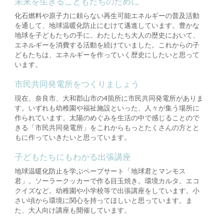
未来を生きるこどもたちのために
化石燃料や原子力に頼らない再生可能エネルギーの普及活動
を通して、地球温暖化防止にむけて邁進しています。豊かな
地球を子どもたちの手に。わたしたち大人の歴史において、
エネルギーを消費する活動を続けていました。これからの子
どもたちは、エネルギーを作っていく歴史にしたいと思って
います。
市民共同発電所をつくりましょう
現在、奈良市、大和郡山市の4箇所に市民共同発電所がありま
す。いずれも幼稚園や福祉施設といった、人々が集う場所に
作られています。太陽のめぐみを生活の中で感じることので
きる「市民共同発電所」をこれからもっとたくさんの方とと
もに作っていきたいと思っています。
子どもたちにもわかる出張講座
地球温暖化防止を学ぶペープサート「地球君とマンモス
君」。ソーラークッカーで作る目玉焼き。環境カルタ。エコ
クイズなど。幼稚園や小学校等で出張講座をしています。小
さい頃から環境に関心を持ってほしいと思っています。ま
た、大人向け講座も開催しています。