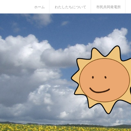
S
ホーム
わたしたちについて
市民共同発電所
k
i
p
t
o
c
o
n
t
e
n
t