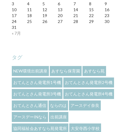
3
4
5
6
7
8
9
10
11
12
13
14
15
16
17
18
19
20
21
22
23
24
25
26
27
28
29
30
31
« 7月
タグ
NEW環境出前講座
あすなら保育園
あすなら苑
おてんとさん発電所1号機
おてんとさん発電所2号機
おてんとさん発電所3号機
おてんとさん発電所4号機
おてんとさん通信
ならのは
アースデイ奈良
アースデーINなら
出前講座
協同福祉会あすなら苑発電所
大安寺西小学校