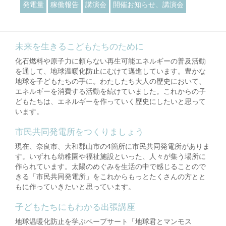
発電量
稼働報告
講演会
開催お知らせ、講演会
未来を生きるこどもたちのために
化石燃料や原子力に頼らない再生可能エネルギーの普及活動
を通して、地球温暖化防止にむけて邁進しています。豊かな
地球を子どもたちの手に。わたしたち大人の歴史において、
エネルギーを消費する活動を続けていました。これからの子
どもたちは、エネルギーを作っていく歴史にしたいと思って
います。
市民共同発電所をつくりましょう
現在、奈良市、大和郡山市の4箇所に市民共同発電所がありま
す。いずれも幼稚園や福祉施設といった、人々が集う場所に
作られています。太陽のめぐみを生活の中で感じることので
きる「市民共同発電所」をこれからもっとたくさんの方とと
もに作っていきたいと思っています。
子どもたちにもわかる出張講座
地球温暖化防止を学ぶペープサート「地球君とマンモス