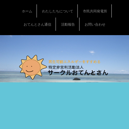
S
k
ホーム
わたしたちについて
市民共同発電所
i
p
おてんとさん通信
活動報告
お問い合わせ
t
o
c
o
n
t
e
n
t