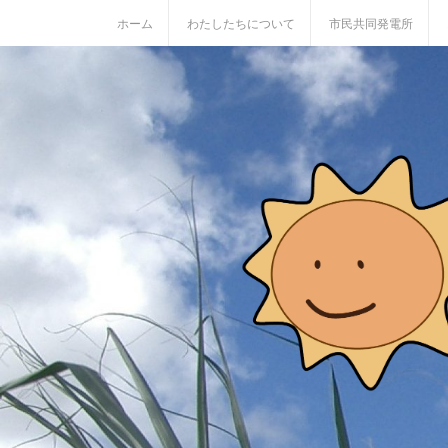
S
ホーム
わたしたちについて
市民共同発電所
k
i
p
t
o
c
o
n
t
e
n
t