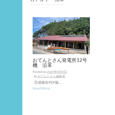
おてんとさん発電所12号
機 沿革
Posted on
2025年8月3日
by
おてんとさん編集者
完成報告PDF版...
Read More