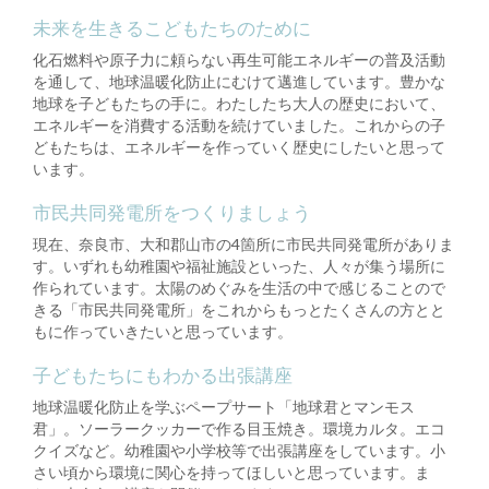
未来を生きるこどもたちのために
化石燃料や原子力に頼らない再生可能エネルギーの普及活動
を通して、地球温暖化防止にむけて邁進しています。豊かな
地球を子どもたちの手に。わたしたち大人の歴史において、
エネルギーを消費する活動を続けていました。これからの子
どもたちは、エネルギーを作っていく歴史にしたいと思って
います。
市民共同発電所をつくりましょう
現在、奈良市、大和郡山市の4箇所に市民共同発電所がありま
す。いずれも幼稚園や福祉施設といった、人々が集う場所に
作られています。太陽のめぐみを生活の中で感じることので
きる「市民共同発電所」をこれからもっとたくさんの方とと
もに作っていきたいと思っています。
子どもたちにもわかる出張講座
地球温暖化防止を学ぶペープサート「地球君とマンモス
君」。ソーラークッカーで作る目玉焼き。環境カルタ。エコ
クイズなど。幼稚園や小学校等で出張講座をしています。小
さい頃から環境に関心を持ってほしいと思っています。ま