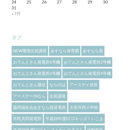
24
25
26
27
28
29
30
31
« 7月
タグ
NEW環境出前講座
あすなら保育園
あすなら苑
おてんとさん発電所1号機
おてんとさん発電所2号機
おてんとさん発電所3号機
おてんとさん発電所4号機
おてんとさん通信
ならのは
アースデイ奈良
アースデーINなら
出前講座
協同福祉会あすなら苑発電所
大安寺西小学校
市民共同発電所
平成28年度ECOキッズ！いこま
平成28年度ECOキッズ！ならの子ども
活動報告