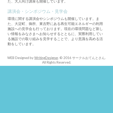
た、大人向け講座も開催しています。
講演会・シンポジウム・見学会
環境に関する講演会やシンポジウムも開催しています。ま
た、大淀町、御所、東吉野にある再生可能エネルギーの利用
施設への見学会も行っております。現在の環境問題など新し
い情報をみなさまへお知らせするとともに、実際利用してい
る施設での取り組みを見学することで、より意識を高める活
動をしています。
WEB Designed by
WritingDesigner
.
© 2016 サークルおてんとさん.
All Rights Reserved.