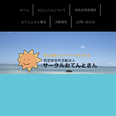
S
k
ホーム
わたしたちについて
市民共同発電所
i
p
おてんとさん通信
活動報告
お問い合わせ
t
o
c
o
n
t
e
n
t