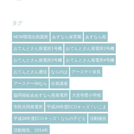
タグ
NEW環境出前講座
あすなら保育園
あすなら苑
おてんとさん発電所1号機
おてんとさん発電所2号機
おてんとさん発電所3号機
おてんとさん発電所4号機
おてんとさん通信
ならのは
アースデイ奈良
アースデーINなら
出前講座
協同福祉会あすなら苑発電所
大安寺西小学校
市民共同発電所
平成28年度ECOキッズ！いこま
平成28年度ECOキッズ！ならの子ども
活動報告
活動報告、2016年