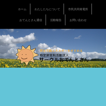
S
k
ホーム
わたしたちについて
市民共同発電所
i
p
おてんとさん通信
活動報告
お問い合わせ
t
o
c
o
n
t
e
n
t