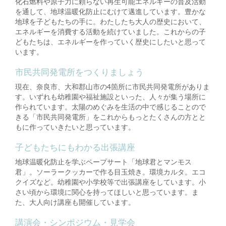
化石燃料や原子力に頼らない再生可能エネルギーの普及活動
を通して、地球温暖化防止にむけて邁進しています。豊かな
地球を子どもたちの手に。わたしたち大人の歴史において、
エネルギーを消費する活動を続けていました。これからの子
どもたちは、エネルギーを作っていく歴史にしたいと思って
います。
市民共同発電所をつくりましょう
現在、奈良市、大和郡山市の4箇所に市民共同発電所がありま
す。いずれも幼稚園や福祉施設といった、人々が集う場所に
作られています。太陽のめぐみを生活の中で感じることので
きる「市民共同発電所」をこれからもっとたくさんの方とと
もに作っていきたいと思っています。
子どもたちにもわかる出張講座
地球温暖化防止を学ぶペープサート「地球君とマンモス
君」。ソーラークッカーで作る目玉焼き。環境カルタ。エコ
クイズなど。幼稚園や小学校等で出張講座をしています。小
さい頃から環境に関心を持ってほしいと思っています。ま
た、大人向け講座も開催しています。
講演会・シンポジウム・見学会