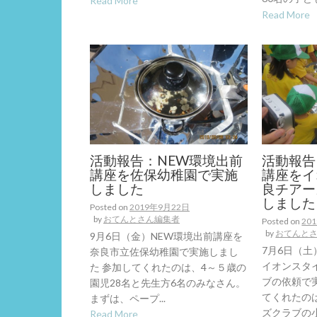
Read More
Read More
活動報告：NEW環境出前
活動報告
講座を佐保幼稚園で実施
講座をイ
しました
良チアー
しました
Posted on
2019年9月22日
by
おてんとさん編集者
Posted on
20
by
おてんと
9月6日（金）NEW環境出前講座を
7月6日（土
奈良市立佐保幼稚園で実施しまし
イオンスタ
た 参加してくれたのは、4～５歳の
ブの依頼で
園児28名と先生方6名のみなさん。
てくれたの
まずは、ペープ...
ズクラブの小学
Read More