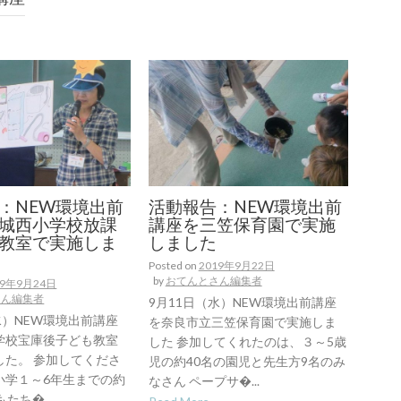
：NEW環境出前
活動報告：NEW環境出前
城西小学校放課
講座を三笠保育園で実施
教室で実施しま
しました
Posted on
2019年9月22日
by
おてんとさん編集者
19年9月24日
さん編集者
9月11日（水）NEW環境出前講座
水）NEW環境出前講座
を奈良市立三笠保育園で実施しま
学校宝庫後子ども教室
した 参加してくれたのは、３～5歳
した。 参加してくださ
児の約40名の園児と先生方9名のみ
小学１～6年生までの約
なさん ペープサ�...
たち�...