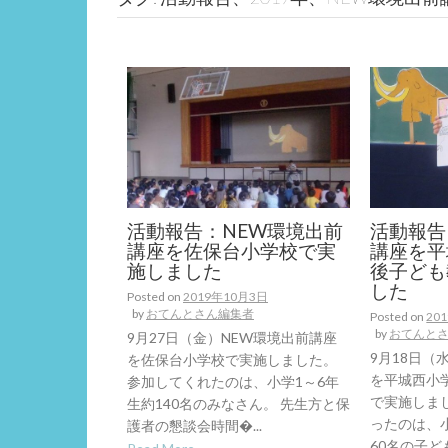
活動報告：NEW環境出前
活動報告
講座を佐保台小学校で実
講座を平
施しました
後子ども
した
Posted on
2019年10月3日
by
おてんとさん編集者
Posted on
20
by
おてんと
9月27日（金）NEW環境出前講座
9月18日（
を佐保台小学校で実施しました。
を平城西小
参加してくれたのは、小学1～6年
で実施しま
生約140名のみなさん。 先生方と保
ったのは、
護者の懇談会時間�...
60名の子ども