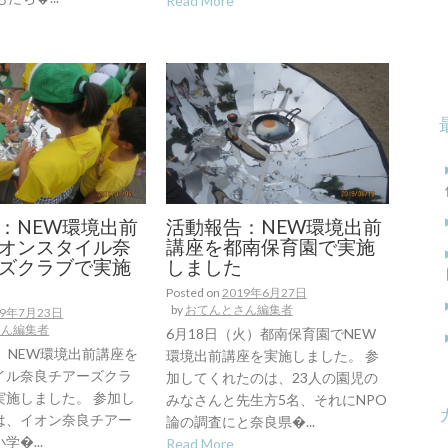
Read More
：NEW環境出前
活動報告：NEW環境出前
オンスタイル奈
講座を都南保育園で実施
ズクラブで実施
しました
Posted on
2019年6月27日
by
おてんとさん編集者
19年7月23日
さん編集者
6月18日（火）都南保育園でNEW
）NEW環境出前講座を
環境出前講座を実施しました。 参
イル奈良チアーズクラ
加してくれたのは、23人の園児の
実施しました。 参加し
みなさんと先生方5名、それにNPO
は、イオン奈良チアー
論の調査にと奈良県�...
�...
Read More