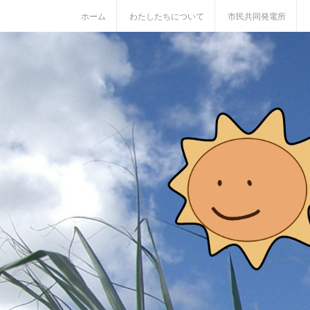
S
ホーム
わたしたちについて
市民共同発電所
k
i
p
t
o
c
o
n
t
e
n
t