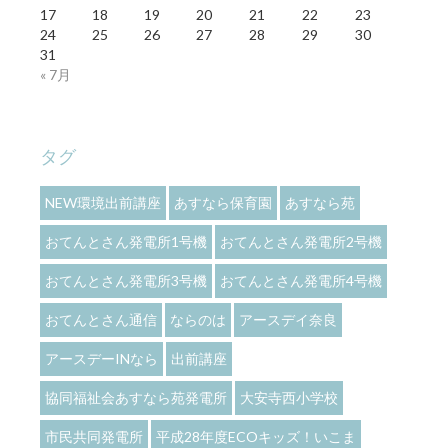
17
18
19
20
21
22
23
24
25
26
27
28
29
30
31
« 7月
タグ
NEW環境出前講座
あすなら保育園
あすなら苑
おてんとさん発電所1号機
おてんとさん発電所2号機
おてんとさん発電所3号機
おてんとさん発電所4号機
おてんとさん通信
ならのは
アースデイ奈良
アースデーINなら
出前講座
協同福祉会あすなら苑発電所
大安寺西小学校
市民共同発電所
平成28年度ECOキッズ！いこま