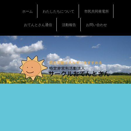
S
k
ホーム
わたしたちについて
市民共同発電所
i
p
おてんとさん通信
活動報告
お問い合わせ
t
o
c
o
n
t
e
n
t