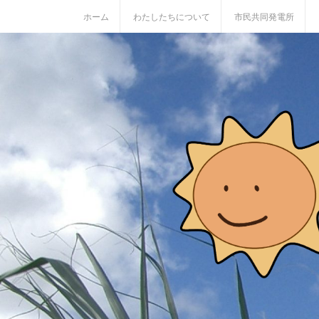
S
ホーム
わたしたちについて
市民共同発電所
k
i
p
t
o
c
o
n
t
e
n
t