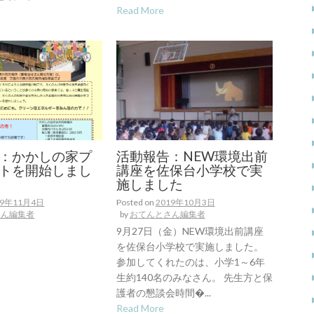
Read More
：かかしの家プ
活動報告：NEW環境出前
トを開始しまし
講座を佐保台小学校で実
施しました
19年11月4日
Posted on
2019年10月3日
さん編集者
by
おてんとさん編集者
9月27日（金）NEW環境出前講座
を佐保台小学校で実施しました。
参加してくれたのは、小学1～6年
生約140名のみなさん。 先生方と保
護者の懇談会時間�...
Read More