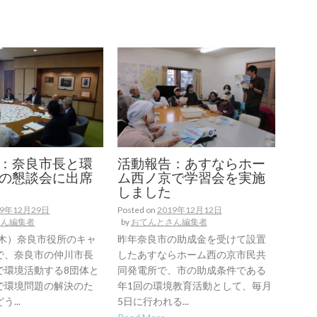
：奈良市長と環
活動報告：あすならホー
の懇談会に出席
ム西ノ京で学習会を実施
しました
19年12月29日
Posted on
2019年12月12日
さん編集者
by
おてんとさん編集者
（木）奈良市役所のキャ
昨年奈良市の助成金を受けて設置
で、奈良市の仲川市長
したあすならホーム西の京市民共
で環境活動する8団体と
同発電所で、市の助成条件である
で環境問題の解決のた
年1回の環境教育活動として、毎月
...
5日に行われる...