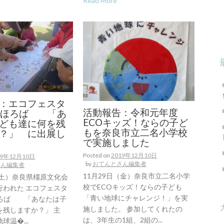
Read More
：エコフェスタ
活動報告：令和元年度
inまほろば 「あ
ECOキッズ！ならの子ど
ども達に何を残
もを奈良市立二名小学校
？」 に出展し
で実施しました
Posted on
2019年12月10日
19年12月10日
by
おてんとさん編集者
さん編集者
11月29日（金）奈良市立二名小学
（土）奈良県橿原文化会
校でECOキッズ！ならの子ども
行われた エコフェスタ
「青い地球にチャレンジ！」を実
まほろば 「あなたは子
施しました。 参加してくれたの
を残しますか？」 主
は、3年生の1組、2組の...
球温�...