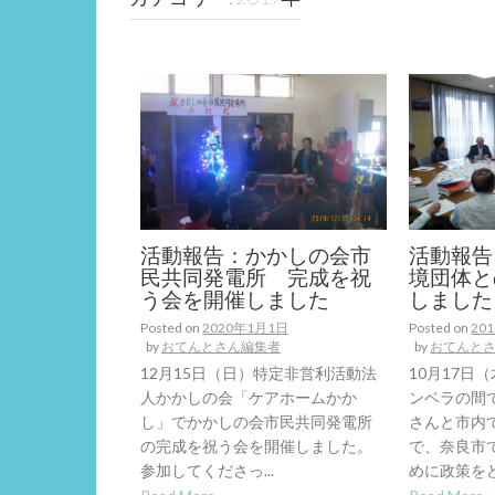
活動報告：かかしの会市
活動報告
民共同発電所 完成を祝
境団体と
う会を開催しました
しました
Posted on
2020年1月1日
Posted on
20
by
おてんとさん編集者
by
おてんと
12月15日（日）特定非営利活動法
10月17日
人かかしの会「ケアホームかか
ンベラの間
し」でかかしの会市民共同発電所
さんと市内
の完成を祝う会を開催しました。
で、奈良市
参加してくださっ...
めに政策をどう