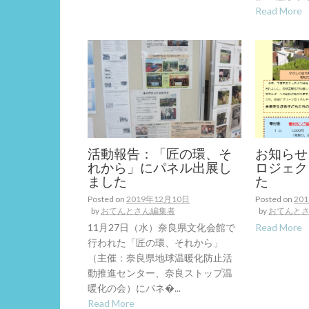
Read More
活動報告：「匠の環、そ
お知らせ
れから」にパネル出展し
ロジェク
ました
た
Posted on
2019年12月10日
Posted on
20
by
おてんとさん編集者
by
おてんと
11月27日（水）奈良県文化会館で
Read More
行われた「匠の環、それから」
（主催：奈良県地球温暖化防止活
動推進センター、奈良ストップ温
暖化の会）にパネ�...
Read More