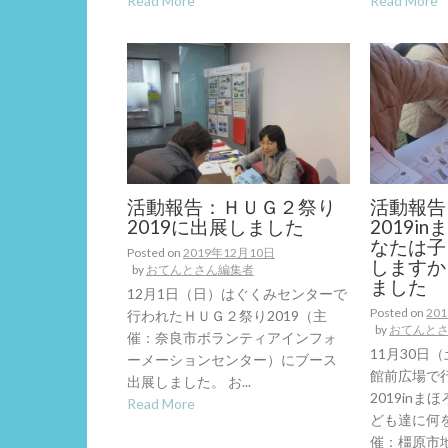
Read More
Read More
活動報告：ＨＵＧ２祭り
活動報告
2019に出展しました
2019
なたは子
Posted on
2019年12月10日
しますか
by
おてんとさん編集者
ました
12月1日（日）はぐくみセンターで
Posted on
20
行われたＨＵＧ２祭り2019（主
by
おてんと
催：奈良市ボランティアインフォ
11月30日
ーメーションセンター）にブース
館前広場で
出展しました。 お...
2019in
Read More
ども達に何
催：橿原市地