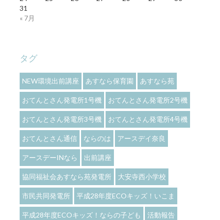
31
« 7月
タグ
NEW環境出前講座
あすなら保育園
あすなら苑
おてんとさん発電所1号機
おてんとさん発電所2号機
おてんとさん発電所3号機
おてんとさん発電所4号機
おてんとさん通信
ならのは
アースデイ奈良
アースデーINなら
出前講座
協同福祉会あすなら苑発電所
大安寺西小学校
市民共同発電所
平成28年度ECOキッズ！いこま
平成28年度ECOキッズ！ならの子ども
活動報告