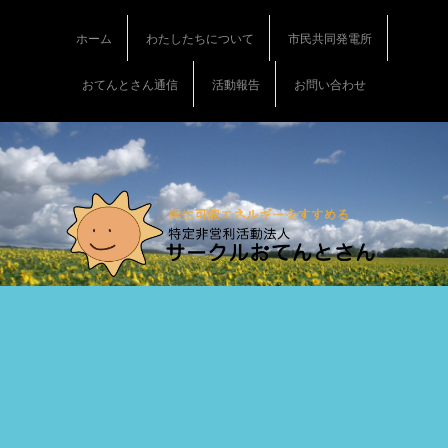
S
k
ホーム
わたしたちについて
市民共同発電所
i
p
おてんとさん通信
活動報告
お問い合わせ
t
o
c
o
n
t
e
n
t