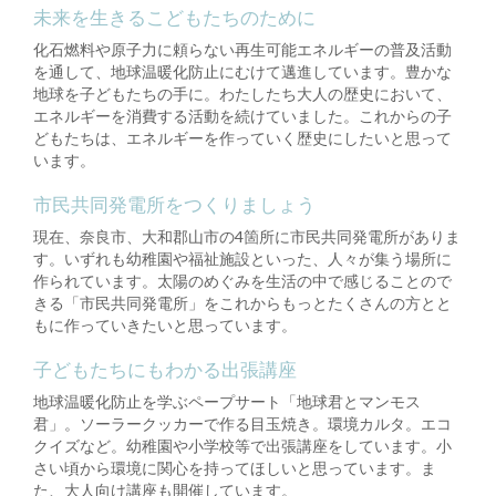
未来を生きるこどもたちのために
化石燃料や原子力に頼らない再生可能エネルギーの普及活動
を通して、地球温暖化防止にむけて邁進しています。豊かな
地球を子どもたちの手に。わたしたち大人の歴史において、
エネルギーを消費する活動を続けていました。これからの子
どもたちは、エネルギーを作っていく歴史にしたいと思って
います。
市民共同発電所をつくりましょう
現在、奈良市、大和郡山市の4箇所に市民共同発電所がありま
す。いずれも幼稚園や福祉施設といった、人々が集う場所に
作られています。太陽のめぐみを生活の中で感じることので
きる「市民共同発電所」をこれからもっとたくさんの方とと
もに作っていきたいと思っています。
子どもたちにもわかる出張講座
地球温暖化防止を学ぶペープサート「地球君とマンモス
君」。ソーラークッカーで作る目玉焼き。環境カルタ。エコ
クイズなど。幼稚園や小学校等で出張講座をしています。小
さい頃から環境に関心を持ってほしいと思っています。ま
た、大人向け講座も開催しています。