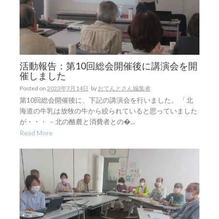
活動報告：第10回総会開催後に講演会を開
催しました
Posted on
2023年7月14日
by
おてんとさん編集者
第10回総会開催後に、下記の講演会を行いました。 「北
海道の牛乳は放牧の牛から絞られていると思っていました
が・・・ －北の酪農と消費者との�...
Read More