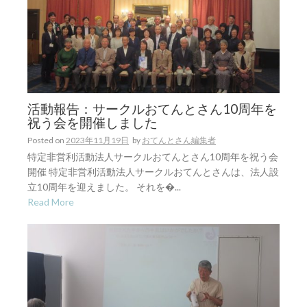
活動報告：サークルおてんとさん10周年を
祝う会を開催しました
Posted on
2023年11月19日
by
おてんとさん編集者
特定非営利活動法人サークルおてんとさん10周年を祝う会
開催 特定非営利活動法人サークルおてんとさんは、法人設
立10周年を迎えました。 それを�...
Read More