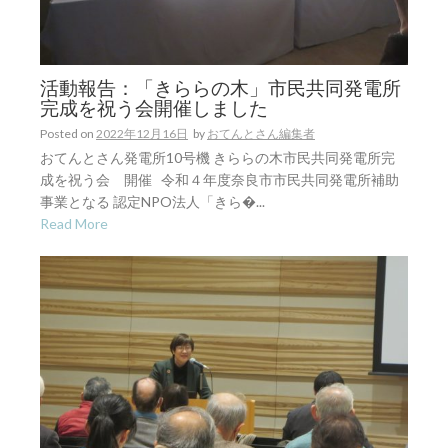
活動報告：「きららの木」市民共同発電所
完成を祝う会開催しました
Posted on
2022年12月16日
by
おてんとさん編集者
おてんとさん発電所10号機 きららの木市民共同発電所完
成を祝う会 開催 令和４年度奈良市市民共同発電所補助
事業となる 認定NPO法人「きら�...
Read More