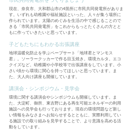
現在、奈良市、大和郡山市の4箇所に市民共同発電所がありま
す。いずれも幼稚園や福祉施設といった、人々が集う場所に
作られています。太陽のめぐみを生活の中で感じることので
きる「市民共同発電所」をこれからもっとたくさんの方とと
もに作っていきたいと思っています。
子どもたちにもわかる出張講座
地球温暖化防止を学ぶペープサート「地球君とマンモス
君」。ソーラークッカーで作る目玉焼き。環境カルタ。エコ
クイズなど。幼稚園や小学校等で出張講座をしています。小
さい頃から環境に関心を持ってほしいと思っています。ま
た、大人向け講座も開催しています。
講演会・シンポジウム・見学会
環境に関する講演会やシンポジウムも開催しています。ま
た、大淀町、御所、東吉野にある再生可能エネルギーの利用
施設への見学会も行っております。現在の環境問題など新し
い情報をみなさまへお知らせするとともに、実際利用してい
る施設での取り組みを見学することで、より意識を高める活
動をしています。