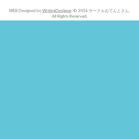
WEB Designed by
WritingDesigner
.
© 2016 サークルおてんとさん.
All Rights Reserved.