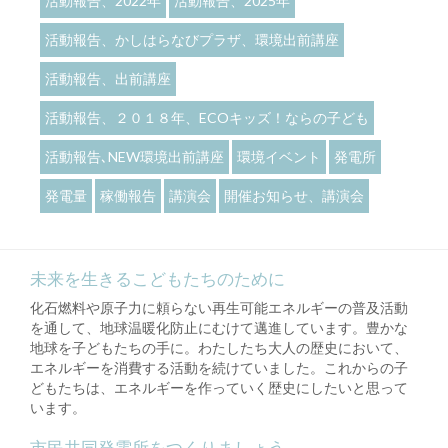
活動報告、2022年
活動報告、2025年
活動報告、かしはらなびプラザ、環境出前講座
活動報告、出前講座
活動報告、２０１８年、ECOキッズ！ならの子ども
活動報告､NEW環境出前講座
環境イベント
発電所
発電量
稼働報告
講演会
開催お知らせ、講演会
未来を生きるこどもたちのために
化石燃料や原子力に頼らない再生可能エネルギーの普及活動
を通して、地球温暖化防止にむけて邁進しています。豊かな
地球を子どもたちの手に。わたしたち大人の歴史において、
エネルギーを消費する活動を続けていました。これからの子
どもたちは、エネルギーを作っていく歴史にしたいと思って
います。
市民共同発電所をつくりましょう