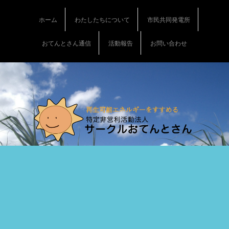
S
k
ホーム
わたしたちについて
市民共同発電所
i
p
おてんとさん通信
活動報告
お問い合わせ
t
o
c
o
n
t
e
n
t