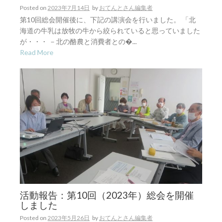
Posted on
2023年7月14日
by
おてんとさん編集者
第10回総会開催後に、下記の講演会を行いました。 「北
海道の牛乳は放牧の牛から絞られていると思っていました
が・・・ －北の酪農と消費者との�...
Read More
活動報告：第10回（2023年）総会を開催
しました
Posted on
2023年5月26日
by
おてんとさん編集者