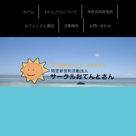
S
k
ホーム
わたしたちについて
市民共同発電所
i
p
おてんとさん通信
活動報告
お問い合わせ
t
o
c
o
n
t
e
n
t