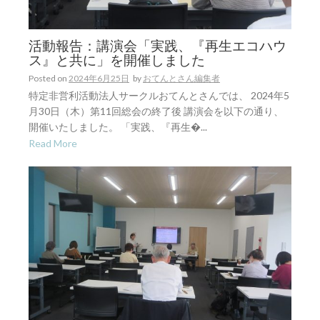
活動報告：講演会「実践、『再生エコハウ
ス』と共に」を開催しました
Posted on
2024年6月25日
by
おてんとさん編集者
特定非営利活動法人サークルおてんとさんでは、 2024年5
月30日（木）第11回総会の終了後 講演会を以下の通り、
開催いたしました。 「実践、『再生�...
Read More