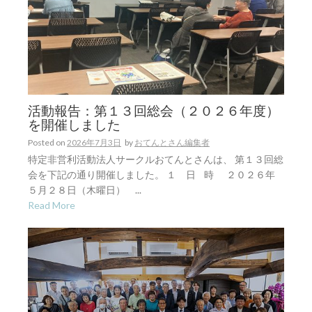
活動報告：第１３回総会（２０２６年度）
を開催しました
Posted on
2026年7月3日
by
おてんとさん編集者
特定非営利活動法人サークルおてんとさんは、 第１３回総
会を下記の通り開催しました。 １ 日 時 ２０２６年
５月２８日（木曜日） ...
Read More