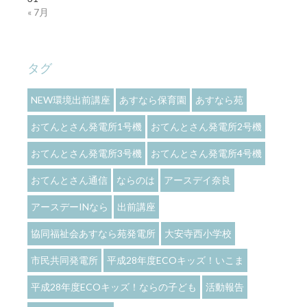
« 7月
タグ
NEW環境出前講座
あすなら保育園
あすなら苑
おてんとさん発電所1号機
おてんとさん発電所2号機
おてんとさん発電所3号機
おてんとさん発電所4号機
おてんとさん通信
ならのは
アースデイ奈良
アースデーINなら
出前講座
協同福祉会あすなら苑発電所
大安寺西小学校
市民共同発電所
平成28年度ECOキッズ！いこま
平成28年度ECOキッズ！ならの子ども
活動報告