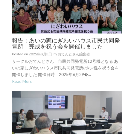
報告：あいの家にぎわいハウス市民共同発
電所 完成を祝う会を開催しました
Posted on
2025年8月3日
by
おてんとさん編集者
サークルおてんとさん 市民共同発電所12号機となる あ
いの家にぎわいハウス市民共同発電所のkン性を祝う会を
開催しました 開催日時 2025年6月29�...
Read More