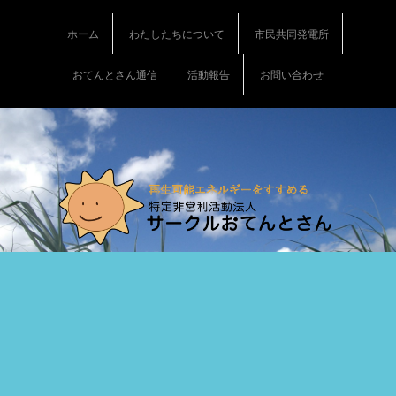
S
k
ホーム
わたしたちについて
市民共同発電所
i
p
おてんとさん通信
活動報告
お問い合わせ
t
o
c
o
n
t
e
n
t