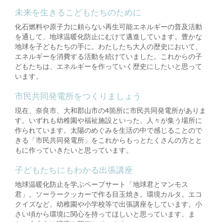
未来を生きるこどもたちのために
化石燃料や原子力に頼らない再生可能エネルギーの普及活動
を通して、地球温暖化防止にむけて邁進しています。豊かな
地球を子どもたちの手に。わたしたち大人の歴史において、
エネルギーを消費する活動を続けていました。これからの子
どもたちは、エネルギーを作っていく歴史にしたいと思って
います。
市民共同発電所をつくりましょう
現在、奈良市、大和郡山市の4箇所に市民共同発電所がありま
す。いずれも幼稚園や福祉施設といった、人々が集う場所に
作られています。太陽のめぐみを生活の中で感じることので
きる「市民共同発電所」をこれからもっとたくさんの方とと
もに作っていきたいと思っています。
子どもたちにもわかる出張講座
地球温暖化防止を学ぶペープサート「地球君とマンモス
君」。ソーラークッカーで作る目玉焼き。環境カルタ。エコ
クイズなど。幼稚園や小学校等で出張講座をしています。小
さい頃から環境に関心を持ってほしいと思っています。ま