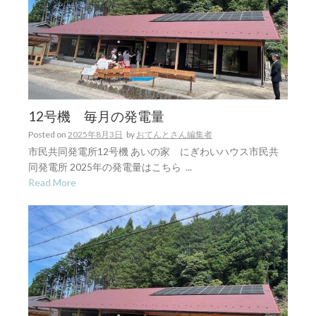
12号機 毎月の発電量
Posted on
2025年8月3日
by
おてんとさん編集者
市民共同発電所12号機 あいの家 にぎわいハウス市民共
同発電所 2025年の発電量はこちら ...
Read More