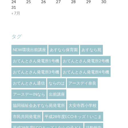
24
25
26
27
28
29
30
31
« 7月
タグ
NEW環境出前講座
あすなら保育園
あすなら苑
おてんとさん発電所1号機
おてんとさん発電所2号機
おてんとさん発電所3号機
おてんとさん発電所4号機
おてんとさん通信
ならのは
アースデイ奈良
アースデーINなら
出前講座
協同福祉会あすなら苑発電所
大安寺西小学校
市民共同発電所
平成28年度ECOキッズ！いこま
平成28年度ECOキッズ！ならの子ども
活動報告