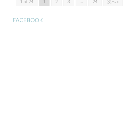
1 of 24
1
2
3
…
24
次へ »
FACEBOOK