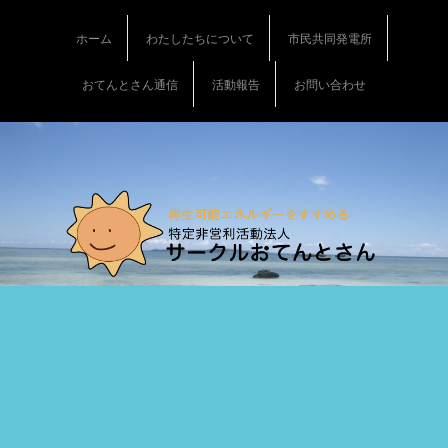
S
k
ホーム
わたしたちについて
市民共同発電所
i
p
おてんとさん通信
活動報告
お問い合わせ
t
o
c
o
n
t
e
n
t