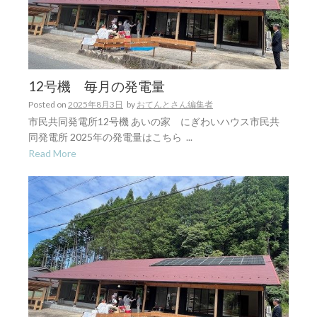
12号機 毎月の発電量
Posted on
2025年8月3日
by
おてんとさん編集者
市民共同発電所12号機 あいの家 にぎわいハウス市民共
同発電所 2025年の発電量はこちら ...
Read More