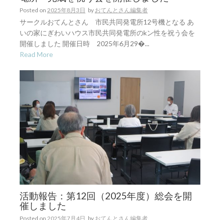
Posted on
2025年8月3日
by
おてんとさん編集者
サークルおてんとさん 市民共同発電所12号機となる あ
いの家にぎわいハウス市民共同発電所のkン性を祝う会を
開催しました 開催日時 2025年6月29�...
Read More
活動報告：第12回（2025年度）総会を開
催しました
Posted on
2025年7月4日
by
おてんとさん編集者