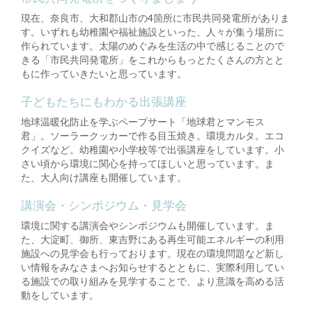
現在、奈良市、大和郡山市の4箇所に市民共同発電所がありま
す。いずれも幼稚園や福祉施設といった、人々が集う場所に
作られています。太陽のめぐみを生活の中で感じることので
きる「市民共同発電所」をこれからもっとたくさんの方とと
もに作っていきたいと思っています。
子どもたちにもわかる出張講座
地球温暖化防止を学ぶペープサート「地球君とマンモス
君」。ソーラークッカーで作る目玉焼き。環境カルタ。エコ
クイズなど。幼稚園や小学校等で出張講座をしています。小
さい頃から環境に関心を持ってほしいと思っています。ま
た、大人向け講座も開催しています。
講演会・シンポジウム・見学会
環境に関する講演会やシンポジウムも開催しています。ま
た、大淀町、御所、東吉野にある再生可能エネルギーの利用
施設への見学会も行っております。現在の環境問題など新し
い情報をみなさまへお知らせするとともに、実際利用してい
る施設での取り組みを見学することで、より意識を高める活
動をしています。