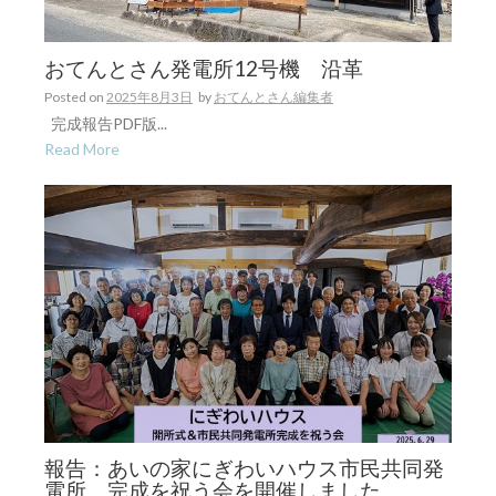
おてんとさん発電所12号機 沿革
Posted on
2025年8月3日
by
おてんとさん編集者
完成報告PDF版...
Read More
報告：あいの家にぎわいハウス市民共同発
電所 完成を祝う会を開催しました