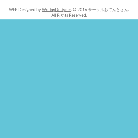
WEB Designed by
WritingDesigner
.
© 2016 サークルおてんとさん.
All Rights Reserved.