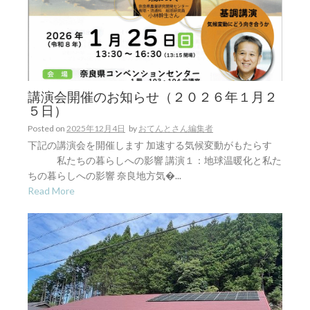
講演会開催のお知らせ（２０２６年１月２
５日）
Posted on
2025年12月4日
by
おてんとさん編集者
下記の講演会を開催します 加速する気候変動がもたらす
私たちの暮らしへの影響 講演１：地球温暖化と私た
ちの暮らしへの影響 奈良地方気�...
Read More