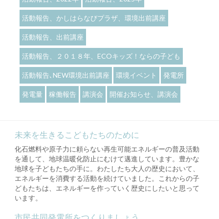
活動報告、かしはらなびプラザ、環境出前講座
活動報告、出前講座
活動報告、２０１８年、ECOキッズ！ならの子ども
活動報告､NEW環境出前講座
環境イベント
発電所
発電量
稼働報告
講演会
開催お知らせ、講演会
未来を生きるこどもたちのために
化石燃料や原子力に頼らない再生可能エネルギーの普及活動
を通して、地球温暖化防止にむけて邁進しています。豊かな
地球を子どもたちの手に。わたしたち大人の歴史において、
エネルギーを消費する活動を続けていました。これからの子
どもたちは、エネルギーを作っていく歴史にしたいと思って
います。
市民共同発電所をつくりましょう