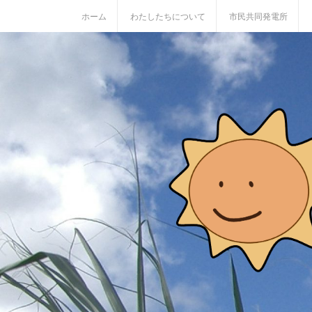
S
ホーム
わたしたちについて
市民共同発電所
k
i
p
t
o
c
o
n
t
e
n
t