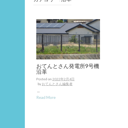
おてんとさん発電所9号機
沿革
Posted on
2022年2月4日
by
おてんとさん編集者
...
Read More