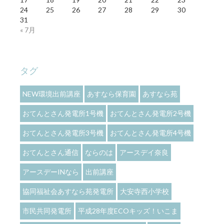
24
25
26
27
28
29
30
31
« 7月
タグ
NEW環境出前講座
あすなら保育園
あすなら苑
おてんとさん発電所1号機
おてんとさん発電所2号機
おてんとさん発電所3号機
おてんとさん発電所4号機
おてんとさん通信
ならのは
アースデイ奈良
アースデーINなら
出前講座
協同福祉会あすなら苑発電所
大安寺西小学校
市民共同発電所
平成28年度ECOキッズ！いこま