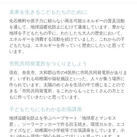
未来を生きるこどもたちのために
化石燃料や原子力に頼らない再生可能エネルギーの普及活動
を通して、地球温暖化防止にむけて邁進しています。豊かな
地球を子どもたちの手に。わたしたち大人の歴史において、
エネルギーを消費する活動を続けていました。これからの子
どもたちは、エネルギーを作っていく歴史にしたいと思って
います。
市民共同発電所をつくりましょう
現在、奈良市、大和郡山市の4箇所に市民共同発電所がありま
す。いずれも幼稚園や福祉施設といった、人々が集う場所に
作られています。太陽のめぐみを生活の中で感じることので
きる「市民共同発電所」をこれからもっとたくさんの方とと
もに作っていきたいと思っています。
子どもたちにもわかる出張講座
地球温暖化防止を学ぶペープサート「地球君とマンモス
君」。ソーラークッカーで作る目玉焼き。環境カルタ。エコ
クイズなど。幼稚園や小学校等で出張講座をしています。小
さい頃から環境に関心を持ってほしいと思っています。ま