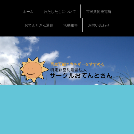
S
k
ホーム
わたしたちについて
市民共同発電所
i
p
おてんとさん通信
活動報告
お問い合わせ
t
o
c
o
n
t
e
n
t