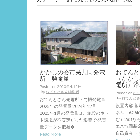
かかしの会市民共同発電
おてんと
所 発電量
（かかし
電所）沿
Posted on
2020年4月5日
by
おてんとさん編集者
Posted on
20
by
おてんと
おてんとさん発電所７号機発電量
設置内容 蓄
2025年の発電量 2024年12月、
ネル 6.2
2025年1月の発電量は、施設のネッ
む）283万
ト環境が不安定だった影響で 発電
エネ協同基
量データを把握�...
自己資金 ・お
Read More