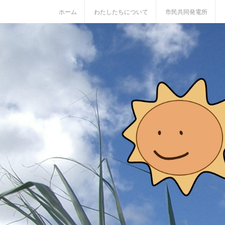
S
ホーム
わたしたちについて
市民共同発電所
k
i
p
t
o
c
o
n
t
e
n
t