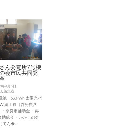
さん発電所7号機
の会市民共同発
革
20年4月5日
さん編集者
電池 5.6kWh 太陽光パ
5kW 総工費（啓発費含
円 ・奈良市補助金 ・再
金助成金 ・かかしの会
てん�...