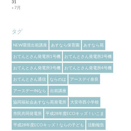
31
« 7月
タグ
NEW環境出前講座
あすなら保育園
あすなら苑
おてんとさん発電所1号機
おてんとさん発電所2号機
おてんとさん発電所3号機
おてんとさん発電所4号機
おてんとさん通信
ならのは
アースデイ奈良
アースデーINなら
出前講座
協同福祉会あすなら苑発電所
大安寺西小学校
市民共同発電所
平成28年度ECOキッズ！いこま
平成28年度ECOキッズ！ならの子ども
活動報告