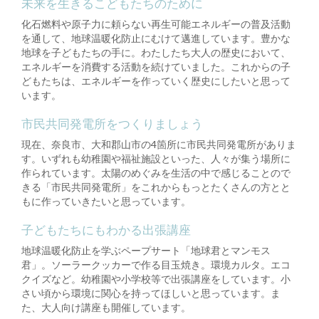
未来を生きるこどもたちのために
化石燃料や原子力に頼らない再生可能エネルギーの普及活動
を通して、地球温暖化防止にむけて邁進しています。豊かな
地球を子どもたちの手に。わたしたち大人の歴史において、
エネルギーを消費する活動を続けていました。これからの子
どもたちは、エネルギーを作っていく歴史にしたいと思って
います。
市民共同発電所をつくりましょう
現在、奈良市、大和郡山市の4箇所に市民共同発電所がありま
す。いずれも幼稚園や福祉施設といった、人々が集う場所に
作られています。太陽のめぐみを生活の中で感じることので
きる「市民共同発電所」をこれからもっとたくさんの方とと
もに作っていきたいと思っています。
子どもたちにもわかる出張講座
地球温暖化防止を学ぶペープサート「地球君とマンモス
君」。ソーラークッカーで作る目玉焼き。環境カルタ。エコ
クイズなど。幼稚園や小学校等で出張講座をしています。小
さい頃から環境に関心を持ってほしいと思っています。ま
た、大人向け講座も開催しています。