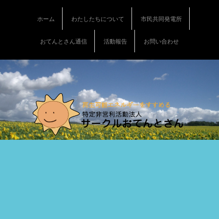
S
k
ホーム
わたしたちについて
市民共同発電所
i
p
おてんとさん通信
活動報告
お問い合わせ
t
o
c
o
n
t
e
n
t