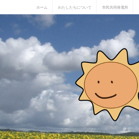
S
ホーム
わたしたちについて
市民共同発電所
k
i
p
t
o
c
o
n
t
e
n
t