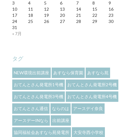
3
4
5
6
7
8
9
10
11
12
13
14
15
16
17
18
19
20
21
22
23
24
25
26
27
28
29
30
31
« 7月
タグ
NEW環境出前講座
あすなら保育園
あすなら苑
おてんとさん発電所1号機
おてんとさん発電所2号機
おてんとさん発電所3号機
おてんとさん発電所4号機
おてんとさん通信
ならのは
アースデイ奈良
アースデーINなら
出前講座
協同福祉会あすなら苑発電所
大安寺西小学校