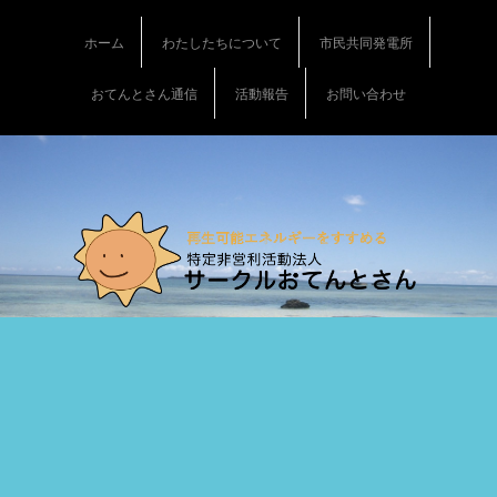
S
k
ホーム
わたしたちについて
市民共同発電所
i
p
おてんとさん通信
活動報告
お問い合わせ
t
o
c
o
n
t
e
n
t