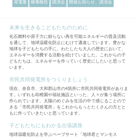
発電量
稼働報告
講演会
開催お知らせ、講演会
未来を生きるこどもたちのために
化石燃料や原子力に頼らない再生可能エネルギーの普及活動
を通して、地球温暖化防止にむけて邁進しています。豊かな
地球を子どもたちの手に。わたしたち大人の歴史において、
エネルギーを消費する活動を続けていました。これからの子
どもたちは、エネルギーを作っていく歴史にしたいと思って
います。
市民共同発電所をつくりましょう
現在、奈良市、大和郡山市の4箇所に市民共同発電所がありま
す。いずれも幼稚園や福祉施設といった、人々が集う場所に
作られています。太陽のめぐみを生活の中で感じることので
きる「市民共同発電所」をこれからもっとたくさんの方とと
もに作っていきたいと思っています。
子どもたちにもわかる出張講座
地球温暖化防止を学ぶペープサート「地球君とマンモス