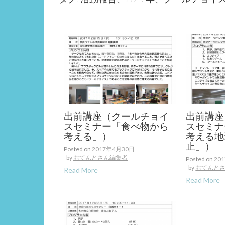
出前講座（クールチョイ
出前講座
スセミナー「食べ物から
スセミナ
考える」）
考える地
止」）
Posted on
2017年4月30日
by
おてんとさん編集者
Posted on
20
by
おてんと
Read More
Read More