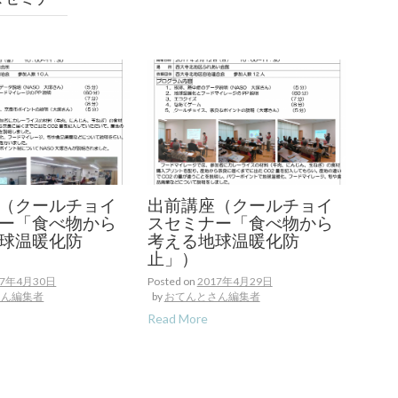
（クールチョイ
出前講座（クールチョイ
ー「食べ物から
スセミナー「食べ物から
球温暖化防
考える地球温暖化防
止」）
17年4月30日
Posted on
2017年4月29日
さん編集者
by
おてんとさん編集者
Read More