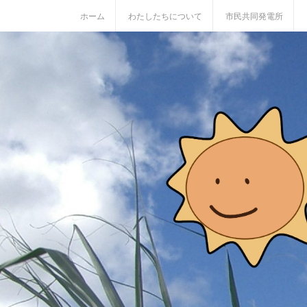
S
ホーム
わたしたちについて
市民共同発電所
k
i
p
t
o
c
o
n
t
e
n
t