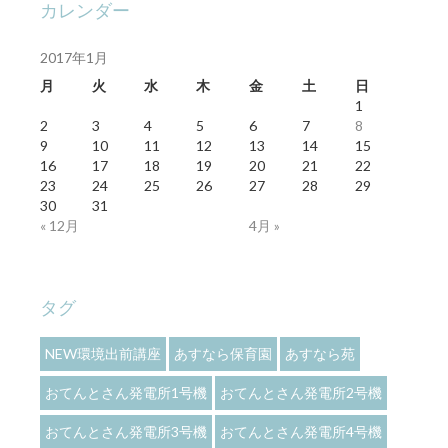
カレンダー
2017年1月
月
火
水
木
金
土
日
1
2
3
4
5
6
7
8
9
10
11
12
13
14
15
16
17
18
19
20
21
22
23
24
25
26
27
28
29
30
31
« 12月
4月 »
タグ
NEW環境出前講座
あすなら保育園
あすなら苑
おてんとさん発電所1号機
おてんとさん発電所2号機
おてんとさん発電所3号機
おてんとさん発電所4号機