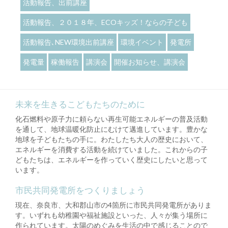
活動報告、出前講座
活動報告、２０１８年、ECOキッズ！ならの子ども
活動報告､NEW環境出前講座
環境イベント
発電所
発電量
稼働報告
講演会
開催お知らせ、講演会
未来を生きるこどもたちのために
化石燃料や原子力に頼らない再生可能エネルギーの普及活動
を通して、地球温暖化防止にむけて邁進しています。豊かな
地球を子どもたちの手に。わたしたち大人の歴史において、
エネルギーを消費する活動を続けていました。これからの子
どもたちは、エネルギーを作っていく歴史にしたいと思って
います。
市民共同発電所をつくりましょう
現在、奈良市、大和郡山市の4箇所に市民共同発電所がありま
す。いずれも幼稚園や福祉施設といった、人々が集う場所に
作られています。太陽のめぐみを生活の中で感じることので