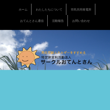
S
k
ホーム
わたしたちについて
市民共同発電所
i
p
おてんとさん通信
活動報告
お問い合わせ
t
o
c
o
n
t
e
n
t