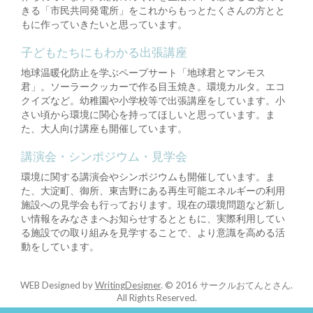
きる「市民共同発電所」をこれからもっとたくさんの方とと
もに作っていきたいと思っています。
子どもたちにもわかる出張講座
地球温暖化防止を学ぶペープサート「地球君とマンモス
君」。ソーラークッカーで作る目玉焼き。環境カルタ。エコ
クイズなど。幼稚園や小学校等で出張講座をしています。小
さい頃から環境に関心を持ってほしいと思っています。ま
た、大人向け講座も開催しています。
講演会・シンポジウム・見学会
環境に関する講演会やシンポジウムも開催しています。ま
た、大淀町、御所、東吉野にある再生可能エネルギーの利用
施設への見学会も行っております。現在の環境問題など新し
い情報をみなさまへお知らせするとともに、実際利用してい
る施設での取り組みを見学することで、より意識を高める活
動をしています。
WEB Designed by
WritingDesigner
.
© 2016 サークルおてんとさん.
All Rights Reserved.